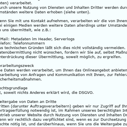
nten) verarbeitet.
urch unsere Nutzung von Diensten und Inhalten Dritter werden durc
mständen weitere Daten erhoben (siehe unten).
enn Sie mit uns Kontakt aufnehmen, verarbeiten wir die von Ihnen
ei einigen Medien werden weitere Daten allerdings unter Umstände
n uns übermittelt, wie z.B.:
-Mail: Metadaten im Header, Serverlogs
elefon: Telefonnummern
us technischen Gründen läßt sich dies nicht vollständig vermeiden. 
atenübermittlung nicht wünschen, fordern wir Sie auf, selbst Maß
nterdrückung dieser Übermittlung, soweit möglich, zu ergreifen.
erarbeitungszweck
ie Daten werden verarbeitet, um Ihnen das Onlineangebot anbieten
earbeitung von Anfragen und Kommunikation mit Ihnen, zur Fehlera
icherheitsmaßnahmen.
echtsgrundlage
st, soweit nichts Anderes erklärt wird, die DSGVO.
eitergabe von Daten an Dritte
ritten (darunter Auftragsverarbeitern) geben wir nur Zugriff auf Ih
ertragserfüllung notwendig ist, im Rahmen unseres berechtigten I
etrieb unserer Website durch Nutzung von Diensten und Inhalten Dri
enn wir rechtlich dazu verpflichtet sind, wenn es zur Durchsetzun
echte nötig ist, und darüberhinaus, wenn Sie uns die Weitergabe 