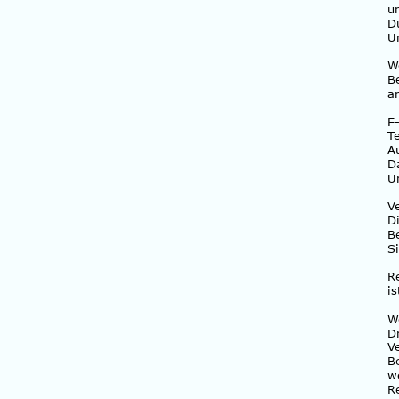
u
D
U
W
B
a
E
T
A
D
U
V
D
B
S
R
i
W
D
V
B
w
R