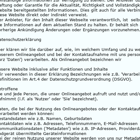
ollständige Informationen zur Verfügung zu stellen. Der Anbieter 
aftung oder Garantie für die Aktualität, Richtigkeit und Vollständigk
ebsite bereitgestellten Informationen. Dies gilt auch für alle Verbi
iese Website direkt oder indirekt verweist. 
er Anbieter, für den Inhalt dieser Webseite verantwortlich, ist  sel
ie Informationen auf dem aktuellen Stand zu halten. Er behält sich
orherige Ankündigung Änderungen oder Ergänzungen vorzunehmen
atenschutzerklärung
ier klären wir Sie darüber auf, wie, im welchem Umfang und zu w
nserem Onlineangebot und bei der Kontaktaufnahme mit uns person
urz 'Daten') verarbeiten. Als Onlineangebot bezeichnen wir
nsere Website inklusive aller Funktionen und Inhalte
ir verwenden in dieser Erklärung Bezeichnungen wie z.B. 'Verarbe
efinitionen im Art.4 der Datenschutzgrundverordnung (DSGVO).
etroffene
ie und jede Person, die unser Onlineangebot aufruft und nutzt und/
fnimmt (i.F. als 'Nutzer' oder 'Sie' bezeichnet).
aten, die bei der Nutzung des Onlineangebotes oder der Kontaktau
erarbeitet werden können:
estandsdaten wie z.B. Namen, Geburtsdaten
ontaktdaten wie z.B. Adressen, Telefonnummern, E-Mail-Adressen
ommunikationsdaten ('Metadaten') wie z.B. IP-Adressen, Providerd
ndgerät übermittelte Geräteinformationen
ei der reinen Nutzung unserer Website werden von uns nur Metadat