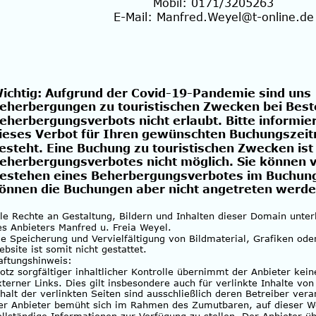
Mobil: 0171/3205263
E-Mail: 
Manfred.Weyel@t-online.de
ichtig: Aufgrund der Covid-19-Pandemie sind uns 
eherbergungen zu touristischen Zwecken bei Best
eherbergungsverbots nicht erlaubt. Bitte informier
ieses Verbot für Ihren gewünschten Buchungszeit
esteht. Eine Buchung zu touristischen Zwecken is
eherbergungsverbotes nicht möglich. Sie können v
estehen eines Beherbergungsverbotes im Buchun
önnen die Buchungen aber nicht angetreten werde
lle Rechte an Gestaltung, Bildern und Inhalten dieser Domain unte
es Anbieters Manfred u. Freia Weyel.
ie Speicherung und Vervielfältigung von Bildmaterial, Grafiken ode
bsite ist somit nicht gestattet.
aftungshinweis:
rotz sorgfältiger inhaltlicher Kontrolle übernimmt der Anbieter kein
xterner Links. Dies gilt insbesondere auch für verlinkte Inhalte vo
nhalt der verlinkten Seiten sind ausschließlich deren Betreiber vera
er Anbieter bemüht sich im Rahmen des Zumutbaren, auf dieser We