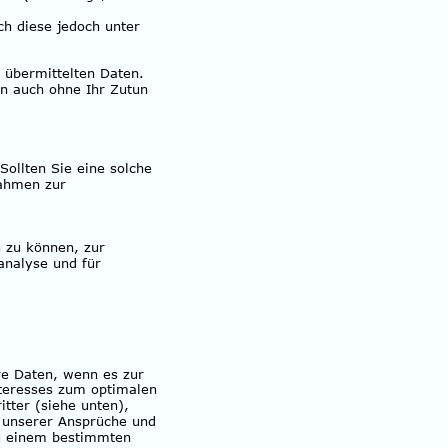
h diese jedoch unter 
 übermittelten Daten. 
n auch ohne Ihr Zutun 
Sollten Sie eine solche 
nahmen zur 
 zu können, zur 
nalyse und für 
re Daten, wenn es zur 
nteresses zum optimalen 
tter (siehe unten), 
g unserer Ansprüche und 
zu einem bestimmten 