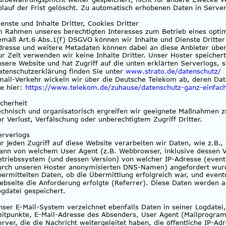
blauf der Frist gelöscht. Zu automatisch erhobenen Daten in Server
ienste und Inhalte Dritter, Cookies Dritter
m Rahmen unseres berechtigten Interesses zum Betrieb eines opti
emäß Art.6 Abs.1(f) DSGVO können wir Inhalte und Dienste Dritter 
dresse und weitere Metadaten können dabei an diese Anbieter über
ur Zeit verwenden wir keine Inhalte Dritter. Unser Hoster speichert
nsere Website und hat Zugriff auf die unten erklärten Serverlogs, s
atenschutzerklärung finden Sie unter 
www.strato.de/datenschutz/
mail-Verkehr wickeln wir über die Deutsche Telekom ab, deren Dat
e hier: 
https://www.telekom.de/zuhause/datenschutz-ganz-einfac
icherheit
echnisch und organisatorisch ergreifen wir geeignete Maßnahmen z
or Verlust, Verfälschung oder unberechtigtem Zugriff Dritter.
erverlogs
ür jeden Zugriff auf diese Website verarbeiten wir Daten, wie z.B.,
ann von welchem User Agent (z.B. Webbrowser, inklusive dessen V
etriebssystem (und dessen Version) von welcher IP-Adresse (event
urch unseren Hoster anonymisierten DNS-Namen) angefordert wurd
bermittelten Daten, ob die Übermittlung erfolgreich war, und event
ebseite die Anforderung erfolgte (Referrer). Diese Daten werden a
ogdatei gespeichert.
nser E-Mail-System verzeichnet ebenfalls Daten in seiner Logdatei
eitpunkte, E-Mail-Adresse des Absenders, User Agent (Mailprogra
erver, die die Nachricht weitergeleitet haben, die öffentliche IP-Ad