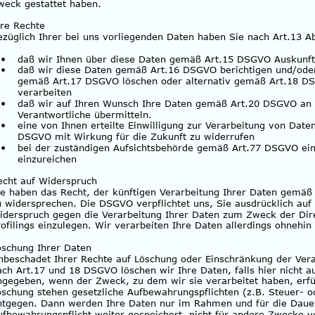
weck gestattet haben.
hre Rechte
ezüglich Ihrer bei uns vorliegenden Daten haben Sie nach Art.13 
•
daß wir Ihnen über diese Daten gemäß Art.15 DSGVO Auskunft 
•
daß wir diese Daten gemäß Art.16 DSGVO berichtigen und/oder
gemäß Art.17 DSGVO löschen oder alternativ gemäß Art.18 DS
verarbeiten
•
daß wir auf Ihren Wunsch Ihre Daten gemäß Art.20 DSGVO an 
Verantwortliche übermitteln.
•
eine von Ihnen erteilte Einwilligung zur Verarbeitung von Dat
DSGVO mit Wirkung für die Zukunft zu widerrufen
•
bei der zuständigen Aufsichtsbehörde gemäß Art.77 DSGVO ei
einzureichen
echt auf Widerspruch
ie haben das Recht, der künftigen Verarbeitung Ihrer Daten gemäß
u widersprechen. Die DSGVO verpflichtet uns, Sie ausdrücklich auf 
iderspruch gegen die Verarbeitung Ihrer Daten zum Zweck der Di
rofilings einzulegen. Wir verarbeiten Ihre Daten allerdings ohnehin
öschung Ihrer Daten
nbeschadet Ihrer Rechte auf Löschung oder Einschränkung der Vera
ach Art.17 und 18 DSGVO löschen wir Ihre Daten, falls hier nicht a
ngegeben, wenn der Zweck, zu dem wir sie verarbeitet haben, erfüll
öschung stehen gesetzliche Aufbewahrungspflichten (z.B. Steuer- o
ntgegen. Dann werden Ihre Daten nur im Rahmen und für die Daue
ufbewahrungspflicht weiter gespeichert, nicht für andere Zwecke v