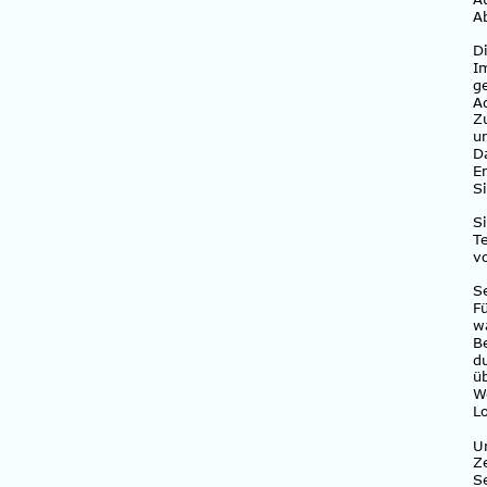
A
D
I
g
A
Z
u
D
E
Si
S
T
v
S
F
w
B
d
ü
W
L
U
Z
S