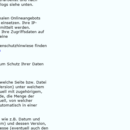
logs siehe unten.
malen Onlineangebots 
einsetzen. Ihre IP-
mittelt werden.
 Ihre Zugriffsdaten auf 
eine 
enschutzhinwiese finden 
h
um Schutz Ihrer Daten 
 welche Seite bzw. Datei 
ersion) unter welchem 
uell mit zugehörigem, 
e, die Menge der 
uell, von welcher 
utomatisch in einer 
, wie z.B. Datum und 
mm) und dessen Version, 
resse (eventuell auch den 