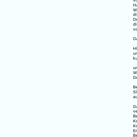
v
H
W
d
D
d
v
D
H
u
k
u
W
D
B
S
au
D
v
B
K
K
E
B