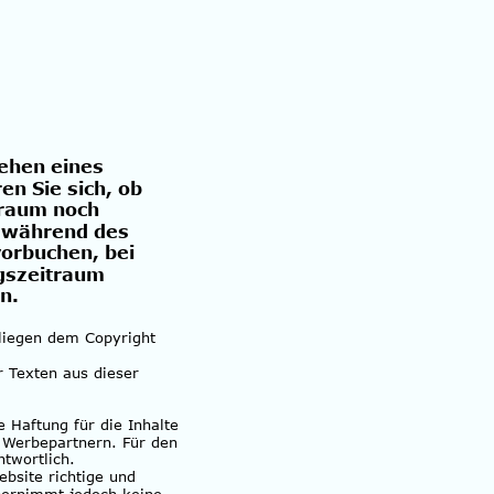
ehen eines 
en Sie sich, ob 
raum noch 
t während des 
orbuchen, bei 
gszeitraum 
n.
rliegen dem Copyright 
r Texten aus dieser 
e Haftung für die Inhalte 
n Werbepartnern. Für den 
ntwortlich. 
bsite richtige und 